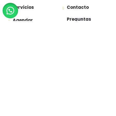
Servicios
Contacto
Preguntas
Agendar
Frecuentes
Política de
privacidad
Términos y
condiciones
(+57)301 140 1000
somos@trunanny.com