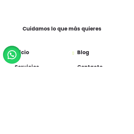
Cuidamos lo que más quieres
Inicio
Blog
Servicios
Contacto
Preguntas
Agendar
Frecuentes
Política de
privacidad
Términos y
condiciones