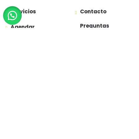
Servicios
Contacto
Preguntas
Agendar
Frecuentes
Política de
privacidad
Términos y
condiciones
(+57)301 140 1000
somos@trunanny.com